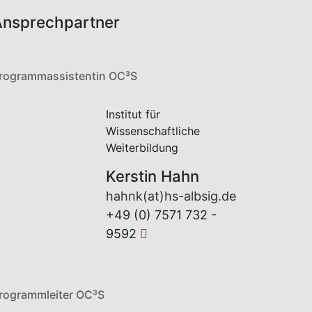
nsprechpartner
rogrammassistentin OC³S
Institut für
Wissenschaftliche
Weiterbildung
Kerstin Hahn
hahnk(at)hs-albsig.de
+49 (0) 7571 732 -
9592
rogrammleiter OC³S