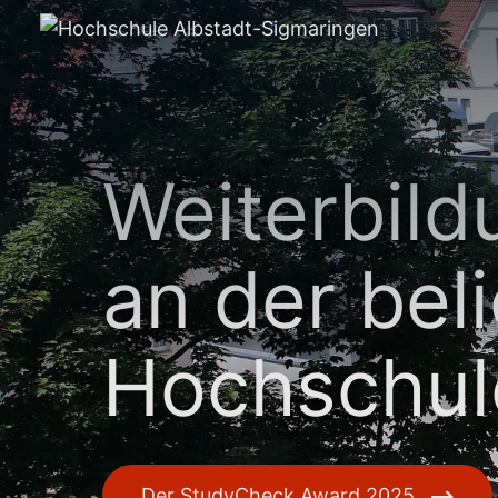
Weiterbild
an der bel
Hochschul
Der StudyCheck Award 2025