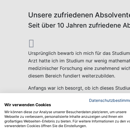
Unsere zufriedenen Absolvent
Seit über 10 Jahren zufriedene A
Ursprünglich bewarb ich mich für das Studium
Arzt hatte ich im Studium nur wenig mathemat
medizinischer Forschung eine zunehmend wichti
diesem Bereich fundiert weiterzubilden.
Anfangs war ich besorgt, ob ich dieses Studi
aber die Lehrenden haben mich gut in die Inha
Datenschutzbestimm
erfolgreich absolvieren konnte.
Wir verwenden Cookies
Wir können diese zur Analyse unserer Besucherdaten platzieren, um unsere
Im Vergleich zu Bootcamps oder anderen margi
Webseite zu verbessern, personalisierte Inhalte anzuzeigen und Ihnen ein
großartiges Webseiten-Erlebnis zu bieten. Für weitere Informationen zu den v
Vorteile bietet:
verwendeten Cookies öffnen Sie die Einstellungen.