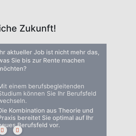
liche Zukunft!
Ihr aktueller Job ist nicht mehr das,
was Sie bis zur Rente machen
möchten?
Mit einem berufsbegleitenden
Studium können Sie Ihr Berufsfeld
wechseln.
Die Kombination aus Theorie und
Praxis bereitet Sie optimal auf Ihr
neues Berufsfeld vor.