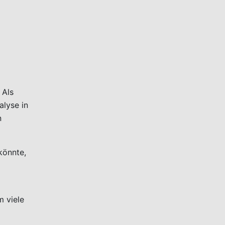
 Als
alyse in
n
könnte,
m viele