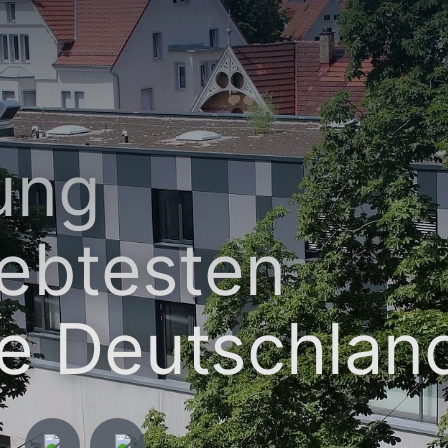
ung
iebtesten
e Deutschlan