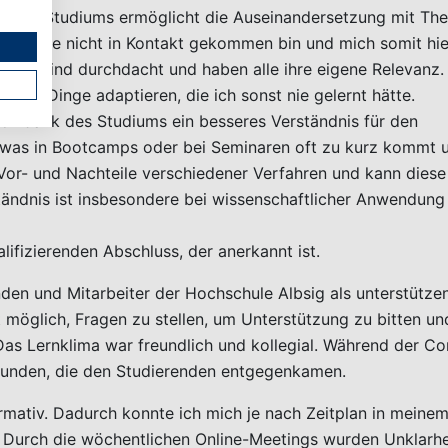
n des Studiums ermöglicht die Auseinandersetzung mit Th
rspektive nicht in Kontakt gekommen bin und mich somit hie
Module sind durchdacht und haben alle ihre eigene Relevanz.
lltag Dinge adaptieren, die ich sonst nie gelernt hätte.
ch dank des Studiums ein besseres Verständnis für den
, was in Bootcamps oder bei Seminaren oft zu kurz kommt 
Vor- und Nachteile verschiedener Verfahren und kann diese
ständnis ist insbesondere bei wissenschaftlicher Anwendung
ifizierenden Abschluss, der anerkannt ist.
en und Mitarbeiter der Hochschule Albsig als unterstütze
öglich, Fragen zu stellen, um Unterstützung zu bitten un
Das Lernklima war freundlich und kollegial. Während der Co
unden, die den Studierenden entgegenkamen.
rmativ. Dadurch konnte ich mich je nach Zeitplan in meine
. Durch die wöchentlichen Online-Meetings wurden Unklarhe