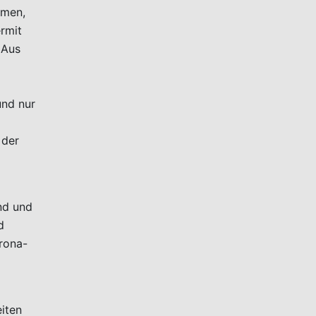
emen,
rmit
 Aus
und nur
 der
nd und
d
rona-
m
iten