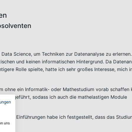
en
bsolventen
 Data Science, um Techniken zur Datenanalyse zu erlernen.
ischen und keinen informatischen Hintergrund. Da Datenan
gere Rolle spielte, hatte ich sehr großes Interesse, mich i
um ohne ein Informatik- oder Mathestudium vorab schaffen 
lte eingeführt, sodass ich auch die mathelastigen Module
ungen
nalen Einführungen habe ich festgestellt, dass das Studiu
on uns