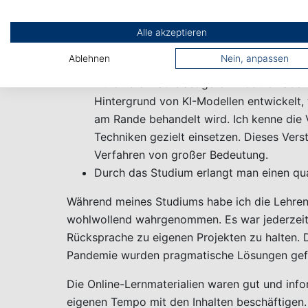
Das verpflichtende Curriculum im Rahme
mit denen ich aus meiner beruflichen Pe
Alle akzeptieren
nicht intrinsisch beschäftigt hätte. Die 
Ablehnen
Nein, anpassen
jedem konnte ich für meinen beruflichen A
Durch die mathelastigeren Module habe i
Hintergrund von KI-Modellen entwickelt
am Rande behandelt wird. Ich kenne die 
Techniken gezielt einsetzen. Dieses Ver
Verfahren von großer Bedeutung.
Durch das Studium erlangt man einen qual
Während meines Studiums habe ich die Lehrend
wohlwollend wahrgenommen. Es war jederzeit m
Rücksprache zu eigenen Projekten zu halten. 
Pandemie wurden pragmatische Lösungen gef
Die Online-Lernmaterialien waren gut und info
eigenen Tempo mit den Inhalten beschäftigen