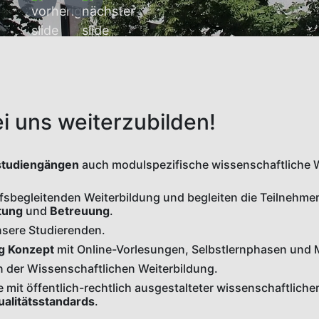
i uns weiterzubilden!
studiengängen
auch modulspezifische wissenschaftliche W
sbegleitenden Weiterbildung und begleiten die Teilnehmer
atung
und
Betreuung
.
nsere Studierenden.
ng Konzept
mit Online-Vorlesungen, Selbstlernphasen un
in der Wissenschaftlichen Weiterbildung.
 mit öffentlich-rechtlich ausgestalteter wissenschaftliche
ualitätsstandards
.