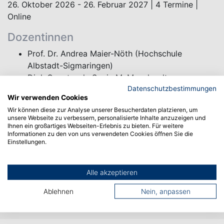
26. Oktober 2026 - 26. Februar 2027 | 4 Termine |
Online
Dozentinnen
Prof. Dr. Andrea Maier-Nöth (Hochschule
Albstadt-Sigmaringen)
Dipl. Oecotroph. Sonja M. Mannhardt
Datenschutzbestimmungen
Anja Schneider
Wir verwenden Cookies
Wir können diese zur Analyse unserer Besucherdaten platzieren, um
unsere Webseite zu verbessern, personalisierte Inhalte anzuzeigen und
Ihnen ein großartiges Webseiten-Erlebnis zu bieten. Für weitere
Informationen zu den von uns verwendeten Cookies öffnen Sie die
Jetzt anmelden!
Einstellungen.
Alle akzeptieren
NAME, VORNAME
Ablehnen
Nein, anpassen