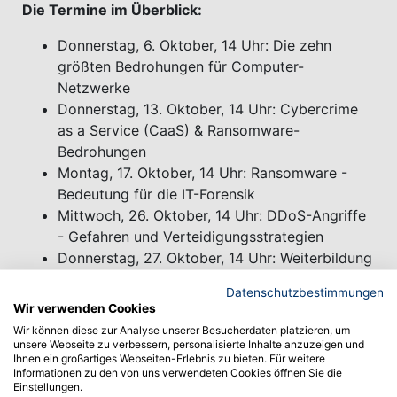
Die Termine im Überblick:
Donnerstag, 6. Oktober, 14 Uhr: Die zehn
größten Bedrohungen für Computer-
Netzwerke
Donnerstag, 13. Oktober, 14 Uhr: Cybercrime
as a Service (CaaS) & Ransomware-
Bedrohungen
Montag, 17. Oktober, 14 Uhr: Ransomware -
Bedeutung für die IT-Forensik
Mittwoch, 26. Oktober, 14 Uhr: DDoS-Angriffe
- Gefahren und Verteidigungsstrategien
Donnerstag, 27. Oktober, 14 Uhr: Weiterbildung
in der IT-Security und Incident Response am
Datenschutzbestimmungen
Fallbeispiel der Aufdeckung eines Keyloggers
Wir verwenden Cookies
Freitag, 28. Oktober, 14 Uhr: Abwehr und
Wir können diese zur Analyse unserer Besucherdaten platzieren, um
Erkennung von Phishing-Mails
unsere Webseite zu verbessern, personalisierte Inhalte anzuzeigen und
Ihnen ein großartiges Webseiten-Erlebnis zu bieten. Für weitere
Informationen zu den von uns verwendeten Cookies öffnen Sie die
Informationen und Anmeldung
Einstellungen.