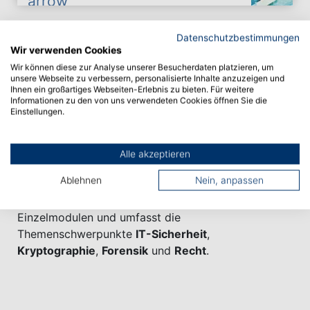
Zur Bekämpfung von Cybercrime ist Prävention
Datenschutzbestimmungen
unerlässlich. Angriffe häufen sich und werden
Wir verwenden Cookies
zunehmend komplexer, was eine besondere
Wir können diese zur Analyse unserer Besucherdaten platzieren, um
unsere Webseite zu verbessern, personalisierte Inhalte anzuzeigen und
Qualifizierung der Experten in Behörden und
Ihnen ein großartiges Webseiten-Erlebnis zu bieten. Für weitere
Unternehmen erfordert. Die Hochschule Albstadt-
Informationen zu den von uns verwendeten Cookies öffnen Sie die
Einstellungen.
Sigmaringen bietet in Kooperation mit neun weiteren
renommierten Hochschulen und Universitäten
qualitativ hochwertige, wissenschaftliche
Alle akzeptieren
Zertifikatsprogramme im Bereich Cyber-Sicherheit
Ablehnen
Nein, anpassen
an, die einen hohen Praxisbezug aufweisen. Das
umfangreiche Angebot besteht aus 41
Einzelmodulen und umfasst die
Themenschwerpunkte
IT-Sicherheit
,
Kryptographie
,
Forensik
und
Recht
.