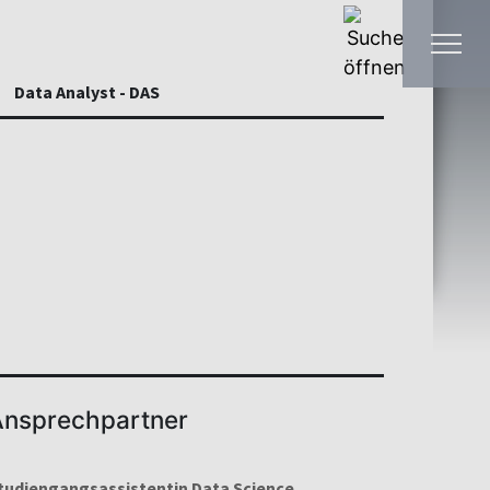
Data Analyst - DAS
nsprechpartner
tudiengangsassistentin Data Science