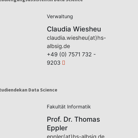
Verwaltung
Claudia Wiesheu
claudia.wiesheu(at)hs-
albsig.de
+49 (0) 7571 732 -
9203
tudiendekan Data Science
Fakultät Informatik
Prof. Dr. Thomas
Eppler
eppler(at)hs-albsig.de