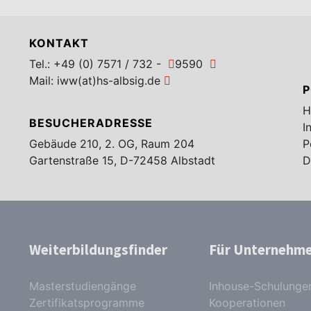
KONTAKT
Tel.:
+49 (0) 7571 / 732 -
9590
Mail:
iww(at)hs-albsig.de
P
H
BESUCHERADRESSE
I
Gebäude 210, 2. OG, Raum 204
P
Gartenstraße 15, D-72458 Albstadt
D
Weiterbildungsfinder
Für Unternehm
Masterstudiengänge
Inhouse-Schulunge
Zertifikatsprogramme
Kooperationen