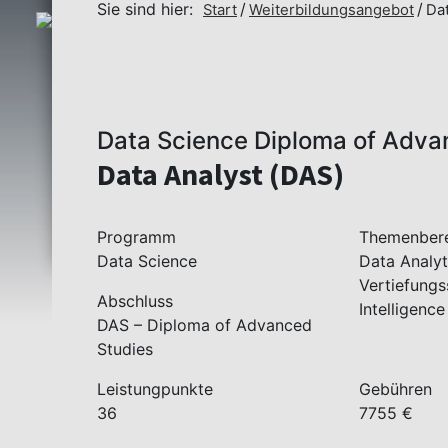
Sie sind hier:
Start
Weiterbildungsangebot
Dat
Data Science Diploma of Adva
Data Analyst (DAS)
Programm
Themenber
Data Science
Data Analyt
Vertiefungss
Abschluss
Intelligence
DAS – Diploma of Advanced
Studies
Leistungpunkte
Gebühren
36
7755 €