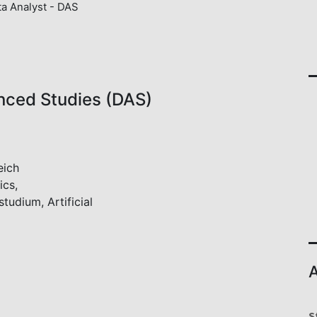
a Analyst - DAS
nced Studies (DAS)
eich
ics,
tudium, Artificial
A
S