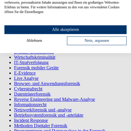
M203, M204
verbessern, personalisierte Inhalte anzuzeigen und Ihnen ein großartiges Webseiten-
Empfohlen: Nutzersicht von vernetzten Rechnern,
Erlebnis zu bieten. Für weitere Informationen zu den von uns verwendeten Cookies
Programmierkenntnisse in C und Python
öffnen Sie die Einstellungen.
Prüfungsform
Alle akzeptieren
Hausarbeit + Referat
Ablehnen
Nein, anpassen
Digitale Souveränität - CAS
Digitale Ermittlungen
Wirtschaftskriminalität
IT-Strafverfolgung
Forensik mobiler Geräte
E-Evidence
Live Analyse
Browser- und Anwendungsforensik
Cyberstrafrecht
Datenträgerforensik
Reverse Engineering und Malware-Analyse
Informationsrecht
Netzwerkforensik und -analyse
Betriebssystemforensik und -artefakte
Incident Response
Methoden Digitaler Forensik
Programmieren und Datenanalyse in der Forensik