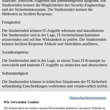
Malware, Netzwerk-Angriffen und Internetangriffen ausgehen. Die
Studierenden kennen die Möglichkeiten des Security-Engineerings
und der Sicherheitskonzepte. Die Studierenden kennen die
Methoden zu Incident Response.
Fertigkeiten
Die Studierenden können IT-Angriffe erkennen und klassifizieren.
Die Studierenden sind in der Lage, IT-Sicherheitsmechanismen
anzuwenden und auf ihre Wirksamkeit zu prüfen. Die Studierenden
können Incident-Response Abläufe und Aktivitäten ausführen.
Sozialkompetenz
Die Studierenden sind in der Lage, in einem Team IT-Konzepte zu
entwickeln und laufende IT-Angriffe zu entdecken und abzuwehren.
Selbstständigkeit
Die Studierenden können in kritischen Situationen der IT-Sicherheit
selbstständig Entscheidungen vorbereiten und verantwortlich treffen.
Teilnahmevoraussetzung
Datenschutzbestimmungen
Wir verwenden Cookies
Obligatorisch: Kenntnisse aus den Modulen M201, M202,
Wir können diese zur Analyse unserer Besucherdaten platzieren, um unsere Webseite zu