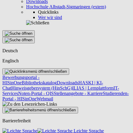
Downloads
Hochschule Albstadt-Sigmaringen (extern)
Quicklinks
Wer wir sind
Deutsch
Englisch
Bewerbungsportal -
HISinOne
Bibliothekskatalog
Downloads
HASKI | KI-
Chat
Hinweisgebersystem (HinSchG)
ILIAS | Lernplattform
IT-
Services
Noten-Portal - QIS
Stellenangebote - Karriere
Studierenden-
Portal - HISinOne
Webmail
Barrierefreiheit
Leichte Sprache